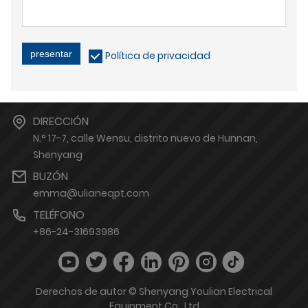
presentar
Política de privacidad
DIRECCIÓN
N.° 17-7, calle Wensu, distrito nuevo de Hunnan,
Shenyang
BUZÓN
emma@ulianeqpt.com
TELÉFONO
+86-24-31693986
Derechos de autor © Shenyang Youlian Electrical
Equipment Co., Ltd