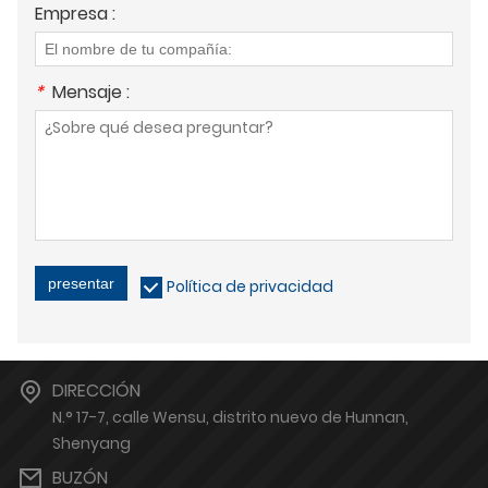
Empresa :
*
Mensaje :
presentar
Política de privacidad
DIRECCIÓN
N.° 17-7, calle Wensu, distrito nuevo de Hunnan,
Shenyang
BUZÓN