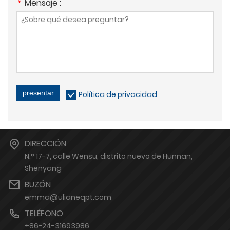
*
Mensaje :
presentar
Política de privacidad
DIRECCIÓN
N.° 17-7, calle Wensu, distrito nuevo de Hunnan,
Shenyang
BUZÓN
emma@ulianeqpt.com
TELÉFONO
+86-24-31693986