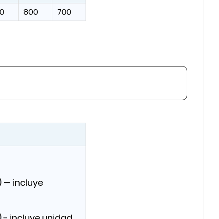
0
800
700
 — incluye
 - incluye unidad